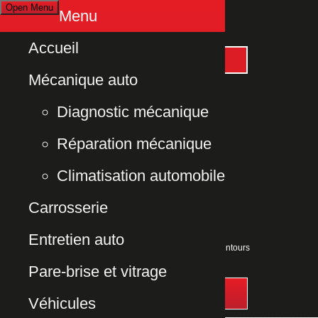
Open Menu
Menu
Accueil
04 91 39 00 93
Mécanique auto
Adresse
78 avenue de la Croix Rouge
Diagnostic mécanique
13013 Marseille
Réparation mécanique
Horaires d'ouverture
Du Lundi au Vendredi
Climatisation automobile
8h00 à 18h00
Carrosserie
Entretien auto
Votre Garage à la Croix Rouge et ses alentours
Pare-brise et vitrage
Contactez-nous
Véhicules