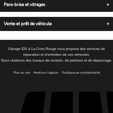
Pare-brise et vitrages
Afin d’assurer la bonne visibilité du conducteur et la sécurité de ses passagers, le pare-brise et les vitrages latéraux et arrière doivent être exempts de fissures. Nous sommes aptes à effectuer la réparation ou le remplacement de votre vitrage.
Vente et prêt de véhicule
En cas de panne, ou si votre voiture est en cours de réparation, le garagiste peut mettre à votre disposition quelques modèles de véhicules de prêt.
Garage IDS à La Croix Rouge vous propose des services de
réparation et d’entretien de vos véhicules.
Nous réalisons des travaux de révision, de peinture et de dépannage.
Plan du site
Mentions Légales
Politique de confidentialité